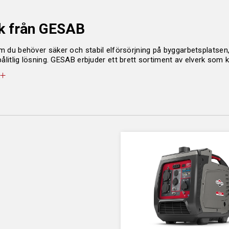
k från GESAB
 du behöver säker och stabil elförsörjning på byggarbetsplatsen, i
pålitlig lösning. GESAB erbjuder ett brett sortiment av elverk som 
ukter kan du alltid känna dig trygg med att ha ström, när och där
 ska tänka på när du ska köpa elverk
rätt elverk kan kännas överväldigande med tanke på de många alterna
perfekta elverket.
lja rätt elverk är det viktigt att först identifiera ditt strömbehov
en säkerhetsmarginal. Tänk också på att apparater som motorer kan
 som automatisk start, låg ljudnivå och energieffektiv drift gör 
ktiska och ekonomiska. Moderna tillval som digitala displayer och
ra, medan större modeller kräver mer utrymme men levererar hög k