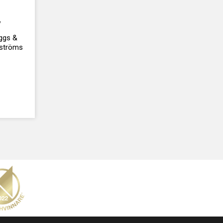
V
iggs &
sströms