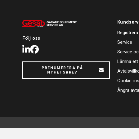
Kundserv
Registrera
Följ oss
Service
LinkedIn
Facebook
Service oc
Lämna ett
PRENUMERERA PÅ
Avtalsvillk
NYHETSBREV
Cookie-ins
Ångra avta