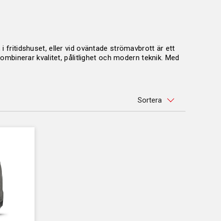
 fritidshuset, eller vid oväntade strömavbrott är ett
kombinerar kvalitet, pålitlighet och modern teknik. Med
 du behöver det.
Sortera
tiven. Här är en praktisk guide för att hjälpa dig att
. Summera den totala effekten (watt) för dina enheter och
 kräva högre startström än drifteffekt.
GESAB
 USB-uttag ökar bekvämligheten. Portabla elverk är lätta
apacitet.