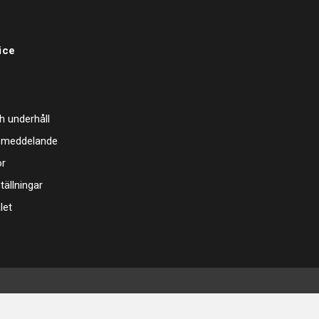
ice
h underhåll
 meddelande
or
tällningar
let