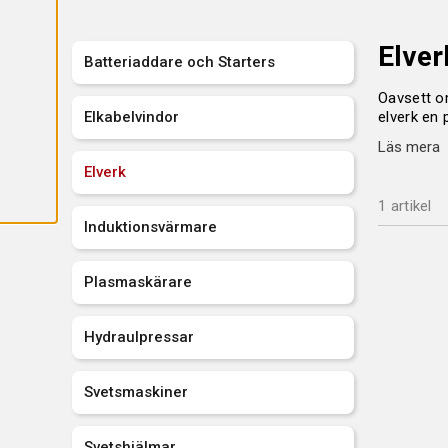
A
L
L
A
Elver
C
Batteriaddare och Starters
O
O
Oavsett om
K
Elkabelvindor
elverk en 
I
E
dessa prod
S
Läs mera
Elverk
Vad du
1 artikel
Att välja 
Induktionsvärmare
hitta det 
För att vä
Plasmaskärare
lägg till 
Funktioner
Hydraulpressar
elverk pra
att hante
Svetsmaskiner
Svetshjälmar