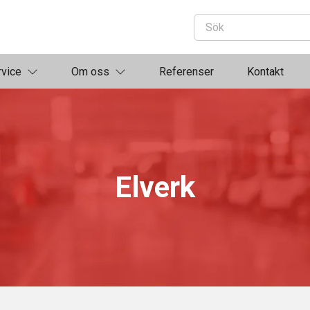
rvice
Om oss
Referenser
Kontakt
Elverk