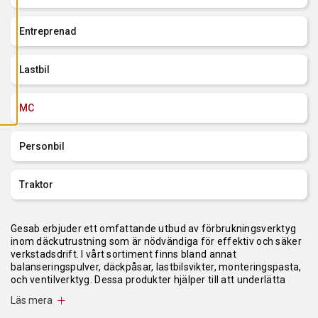
L
L
A
Entreprenad
C
O
O
K
Lastbil
I
E
S
MC
Personbil
Traktor
Gesab erbjuder ett omfattande utbud av förbrukningsverktyg
inom däckutrustning som är nödvändiga för effektiv och säker
verkstadsdrift. I vårt sortiment finns bland annat
balanseringspulver, däckpåsar, lastbilsvikter, monteringspasta,
och ventilverktyg. Dessa produkter hjälper till att underlätta
montering, balansering och reparation av däck. Exempelvis
Läs mera
erbjuder de högkvalitativa rostlösare, monteringslim och