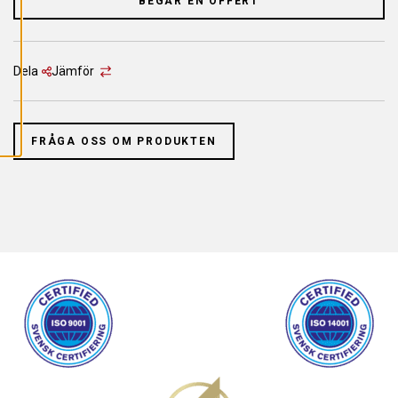
BEGÄR EN OFFERT
L
L
A
C
O
O
Dela
Jämför
K
I
E
S
FRÅGA OSS OM PRODUKTEN