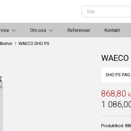
rvice
Om oss
Referenser
Kontakt
llbehör
WAECO DHO PS
WAECO 
DHO PS PAG-o
868,80
k
1 086,0
Produktkod:
88