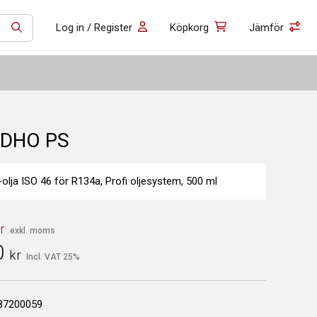
Log in / Register
Köpkorg
Jämför
SÖK
DHO PS
lja ISO 46 för R134a, Profi oljesystem, 500 ml
r
exkl. moms
0
kr
Incl. VAT 25%
87200059