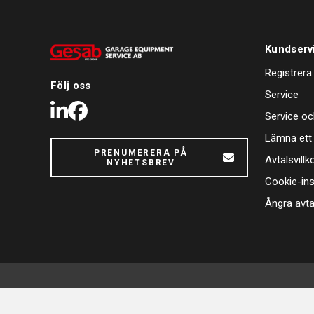
Kundserv
Registrera
Följ oss
Service
LinkedIn
Facebook
Service oc
Lämna ett
PRENUMERERA PÅ
Avtalsvillk
NYHETSBREV
Cookie-ins
Ångra avta