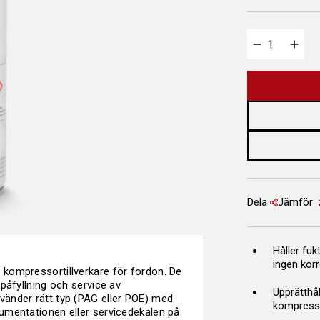
Dela
Jämför
Håller fuk
ingen kor
kompressortillverkare för fordon. De
påfyllning och service av
Upprätthål
 använder rätt typ (PAG eller POE) med
kompress
umentationen eller servicedekalen på