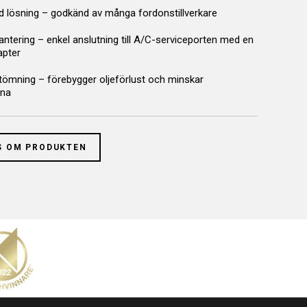
d lösning – godkänd av många fordonstillverkare
ntering – enkel anslutning till A/C-serviceporten med en
apter
tömning – förebygger oljeförlust och minskar
rna
S OM PRODUKTEN