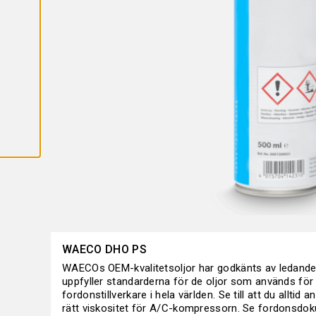
A
L
L
A
C
O
O
K
I
E
S
WAECO DHO PS
WAECOs OEM-kvalitetsoljor har godkänts av ledande 
uppfyller standarderna för de oljor som används för 
fordonstillverkare i hela världen. Se till att du alltid
rätt viskositet för A/C-kompressorn. Se fordonsdok