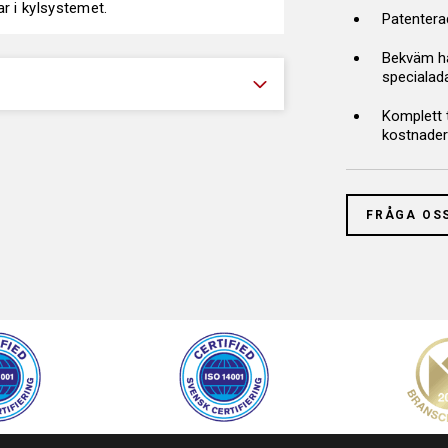
r i kylsystemet.
Patentera
Bekväm ha
specialad
Komplett 
kostnade
FRÅGA OS