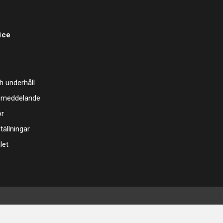
ice
h underhåll
 meddelande
or
tällningar
let