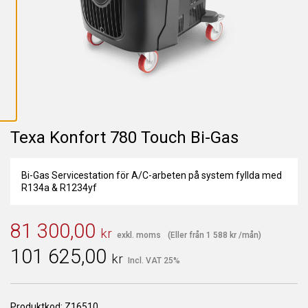
L
L
A
C
O
O
K
I
E
S
Texa Konfort 780 Touch Bi-Gas
Bi-Gas Servicestation för A/C-arbeten på system fyllda med
R134a & R1234yf
81 300,00
kr
exkl. moms
(Eller från
1 588
kr
/mån)
101 625,00
kr
Incl. VAT 25%
Produktkod:
Z16510