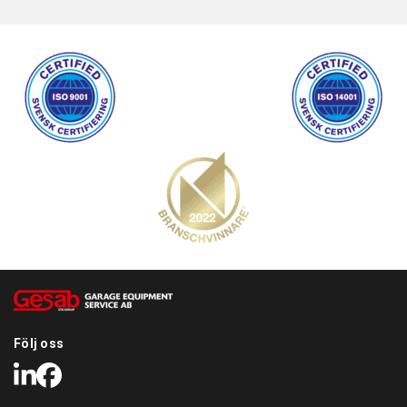
för en operatör att fjärrstyra KONFORT TOUCH via
TeamViewer
Följ serviceförloppet med KONFORT APPEN på din
Smartphone
Följ oss
LinkedIn
Facebook