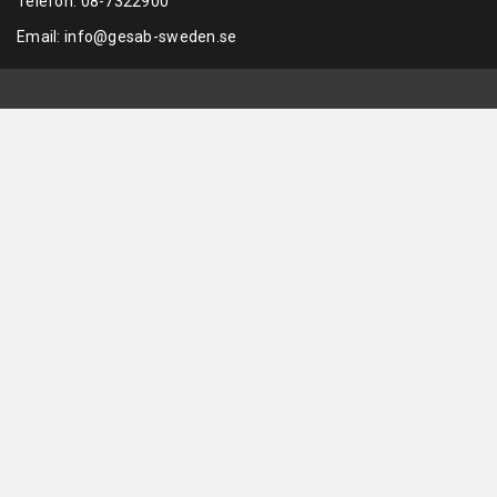
Telefon:
08-7322900
Email:
info@gesab-sweden.se