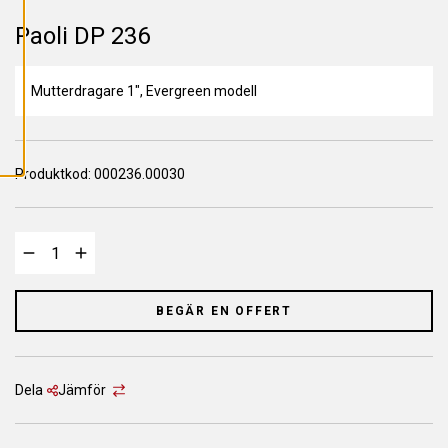
L
L
Paoli DP 236
A
C
O
O
K
Mutterdragare 1", Evergreen modell
I
E
S
Produktkod:
000236.00030
BEGÄR EN OFFERT
Dela
Jämför