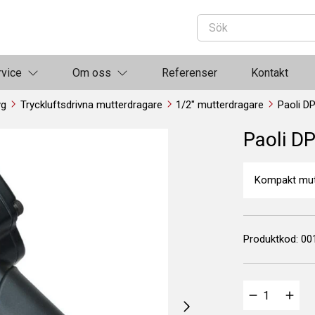
rvice
Om oss
Referenser
Kontakt
yg
Tryckluftsdrivna mutterdragare
1/2" mutterdragare
Paoli D
Paoli D
Kompakt mut
Produktkod:
00