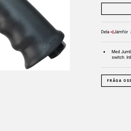
Dela
Jämför
Med Jumb
switch. In
FRÅGA OS