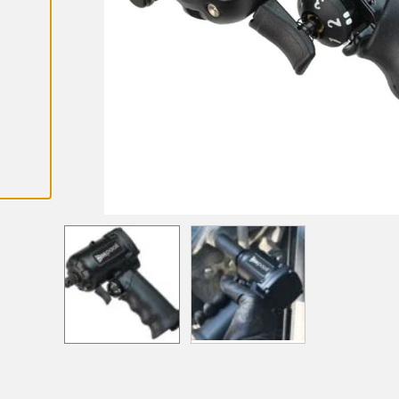
A
L
L
A
C
O
O
K
I
E
S