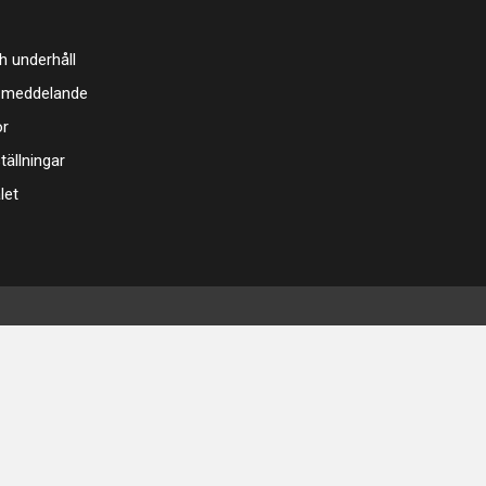
h underhåll
 meddelande
or
tällningar
let