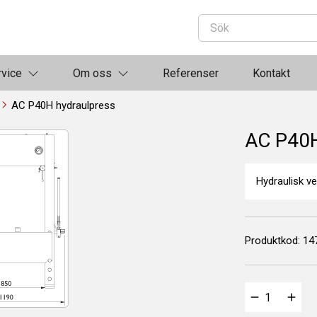
rvice
Om oss
Referenser
Kontakt
AC P40H hydraulpress
AC P40H
Hydraulisk v
Produktkod:
14