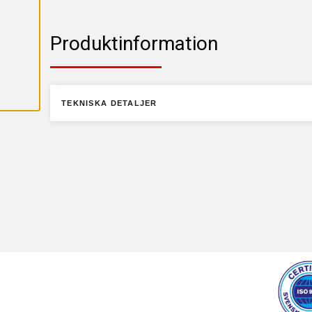
T
E
R
A
Produktinformation
A
L
L
A
C
O
TEKNISKA DETALJER
O
K
I
E
S