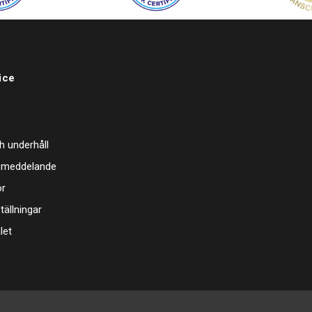
ice
h underhåll
 meddelande
or
tällningar
let