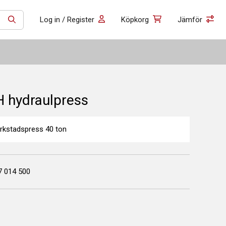
Log in / Register
Köpkorg
Jämför
SÖK
 hydraulpress
erkstadspress 40 ton
7 014 500