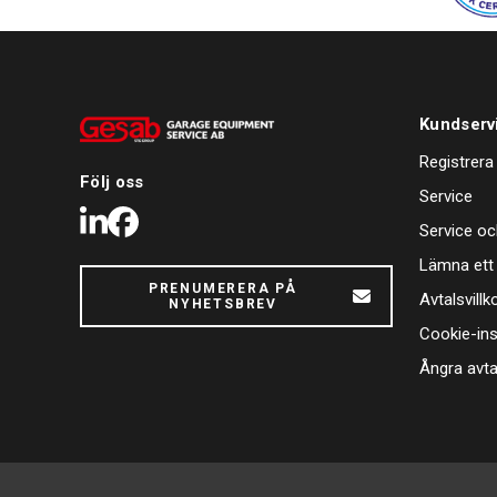
Kundserv
Registrera
Följ oss
Service
LinkedIn
Facebook
Service oc
Lämna ett
PRENUMERERA PÅ
Avtalsvillk
NYHETSBREV
Cookie-ins
Ångra avta