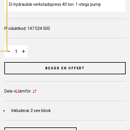
L
El-hydraulisk verkstadspress 40 ton. 1-stegs pump
L
A
C
O
O
K
Produktkod:
147 024 500
I
E
S
BEGÄR EN OFFERT
Dela
Jämför
Inkluderar 2 vee block