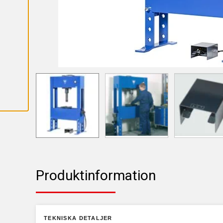
A
L
L
A
C
O
O
K
I
E
S
Produktinformation
TEKNISKA DETALJER