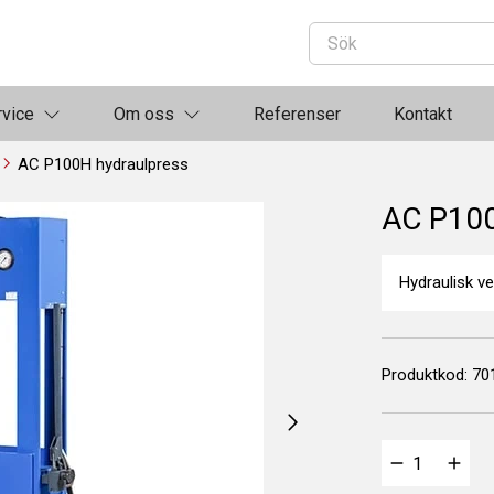
rvice
Om oss
Referenser
Kontakt
AC P100H hydraulpress
AC P100
Hydraulisk v
Produktkod:
70