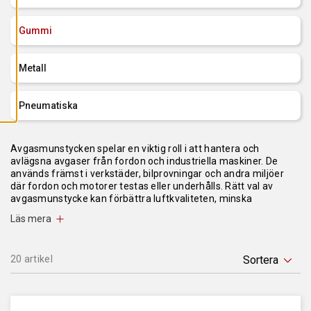
L
L
A
Gummi
C
O
O
K
Metall
I
E
S
Pneumatiska
Avgasmunstycken spelar en viktig roll i att hantera och
avlägsna avgaser från fordon och industriella maskiner. De
används främst i verkstäder, bilprovningar och andra miljöer
där fordon och motorer testas eller underhålls. Rätt val av
avgasmunstycke kan förbättra luftkvaliteten, minska
hälsorisker och öka säkerheten.
Läs mera
Avgasmustycken i gummi och metall
20 artikel
Avgasmunstycken finns i olika material, och valet av material
beror på specifika behov och applikationer:
Gummimunstycken
: Gummimunstycken är flexibla och