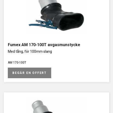
uppfyller dina krav. Våra avgasmunstycken är designade för att
erbjuda hög prestanda, säkerhet och hållbarhet, vilket gör dem
till ett utmärkt val för alla typer av verkstäder och industriella
anläggningar.
Vi förstår vikten av att ha pålitliga och effektiva lösningar för
avgashantering, och vi är dedikerade till att hjälpa våra kunder
att skapa säkra och hälsosamma arbetsmiljöer. Kontakta oss
på GESAB för mer information om våra avgasmunstycken och
hur vi kan hjälpa dig att förbättra din avgashantering.
Fumex AM 170-100T avgasmunstycke
Med tång, för 100mm slang
AM 170-100T
BEGÄR EN OFFERT