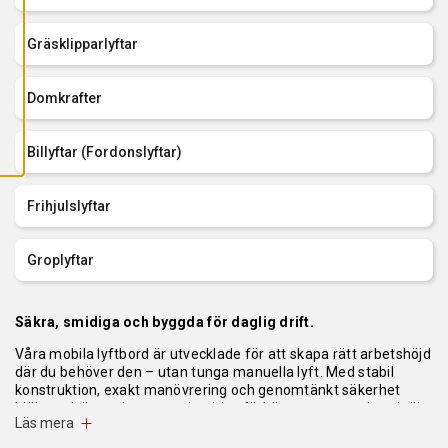
L
L
A
Gräsklipparlyftar
C
O
O
K
Domkrafter
I
E
S
Billyftar (Fordonslyftar)
Frihjulslyftar
Groplyftar
Säkra, smidiga och byggda för daglig drift.
Våra mobila lyftbord är utvecklade för att skapa rätt arbetshöjd
där du behöver den – utan tunga manuella lyft. Med stabil
konstruktion, exakt manövrering och genomtänkt säkerhet
hjälper vi dig att korta servicetider, förbättra ergonomin och öka
Läs mera
produktiviteten.