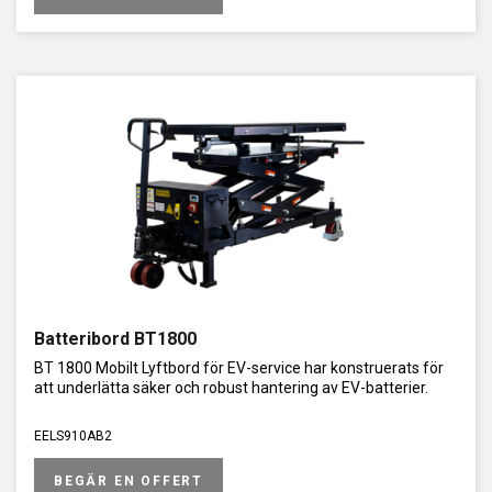
ESD/renrum.
Mobilitet och säker förflyttning
Hjultyp, låsning och vändradie spelar roll i trånga ytor och vid
tunga laster.
Osäker på specifikationen? Berätta kort om din last, höjder och
arbetsflöde – vi rekommenderar en lösning.
Kontakta oss
Behöver du ett snabbt förslag?
Skicka last (kg), min/max-
höjd och kort beskrivning av jobbet – vi återkommer med
rekommenderad modell och offert.
Vill du testa i din miljö?
Boka en genomgång med tekniker, så
säkerställer vi att lösningen fungerar i praktiken.
Batteribord BT1800
Kontakta oss
– få rätt mobilt lyftbord för din verksamhet, utan
BT 1800 Mobilt Lyftbord för EV-service har konstruerats för
gissningar.
att underlätta säker och robust hantering av EV-batterier.
EELS910AB2
BEGÄR EN OFFERT