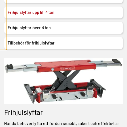
L
L
A
Frihjulslyftar upp till 4 ton
C
O
O
K
Frihjulslyftar över 4 ton
I
E
S
Tillbehör för frihjulslyftar
Frihjulslyftar
När du behöver lyfta ett fordon snabbt, säkert och effektivt är