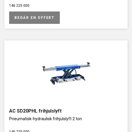
att använda i en intensiv verkstadsmiljö. Den pneumatiska
146 225 000
funktionen möjliggör snabb upp- och nedrörelse medan den
hydrauliska delen säkrar stabilitet och noggrannhet i varje
BEGÄR EN OFFERT
lyftmoment. Resultatet är en kraftfull, användarvänlig och
driftsäker lösning som klarar höga krav.
AC SD20PHL frihjulslyft
Pneumatisk-hydraulisk frihjulslyft 2 ton
146 220 000