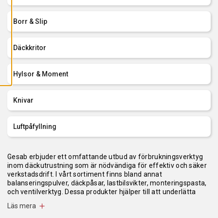
L
L
A
Borr & Slip
C
O
O
K
Däckkritor
I
E
S
Hylsor & Moment
Knivar
Luftpåfyllning
Gesab erbjuder ett omfattande utbud av förbrukningsverktyg
inom däckutrustning som är nödvändiga för effektiv och säker
verkstadsdrift. I vårt sortiment finns bland annat
balanseringspulver, däckpåsar, lastbilsvikter, monteringspasta,
och ventilverktyg. Dessa produkter hjälper till att underlätta
montering, balansering och reparation av däck. Exempelvis
Läs mera
erbjuder de högkvalitativa rostlösare, monteringslim och