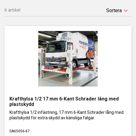
manuella mönsterdjupsmätare för att säkerställa noggrann
och smidig hantering av däck. Verktyg som pluggsyl för
6 artikel
personbilsdäck och luftpåfyllningshandtag för dubbelmontage
är också en del av deras sortiment, vilket gör det möjligt att
hantera olika typer av däck och hjul med precision och säkerhet.
Krafthylsa 1/2 17 mm 6-Kant Schrader lång med
plastskydd
Krafthylsa 1/2 infästning, 17 mm 6-Kant Schrader lång med
plastskydd för extra skydd av känsliga fälgar.
SA65056-67