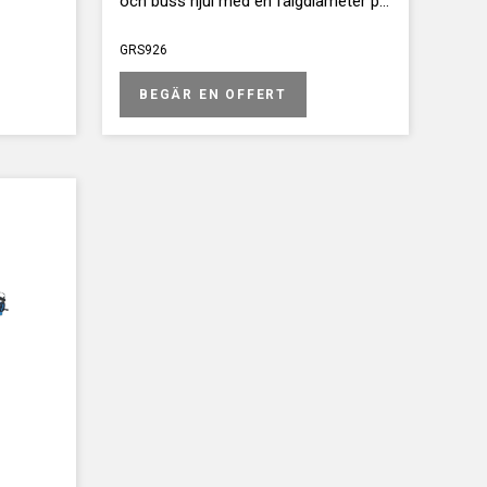
och buss hjul med en fälgdiameter på
11"-27".
GRS926
BEGÄR EN OFFERT