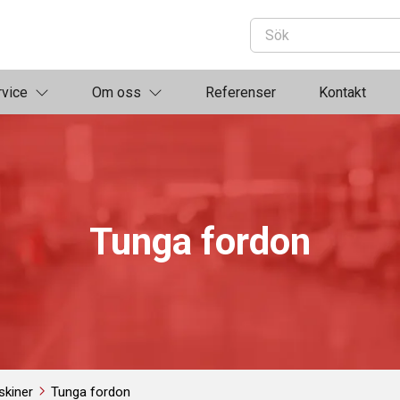
rvice
Om oss
Referenser
Kontakt
Tunga fordon
kiner
Tunga fordon