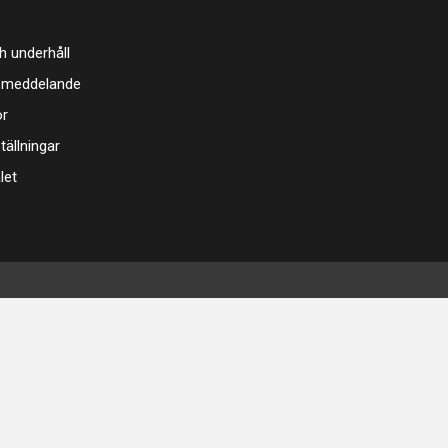
h underhåll
 meddelande
or
tällningar
let