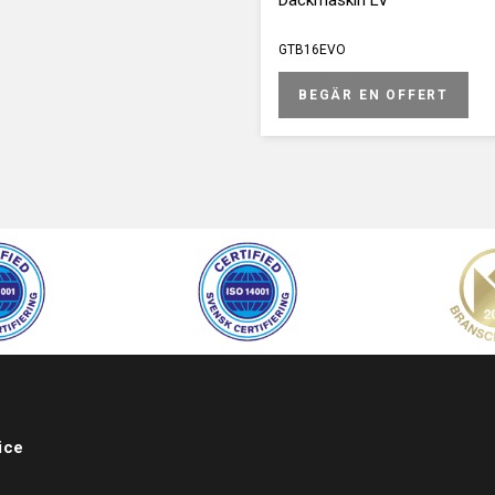
Däckmaskin LV
GTB16EVO
BEGÄR EN OFFERT
ice