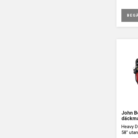
BEG
John B
däckm
Heavy Du
58" uta