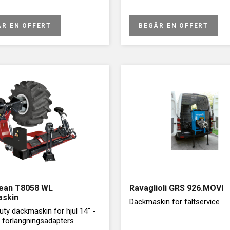
ÄR EN OFFERT
BEGÄR EN OFFERT
ean T8058 WL
Ravaglioli GRS 926.MOVI
askin
Däckmaskin för fältservice
ty däckmaskin för hjul 14" -
n förlängningsadapters