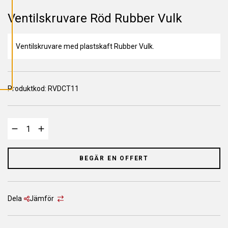
L
L
Ventilskruvare Röd Rubber Vulk
A
C
O
O
K
Ventilskruvare med plastskaft Rubber Vulk.
I
E
S
Produktkod:
RVDCT11
BEGÄR EN OFFERT
Dela
Jämför