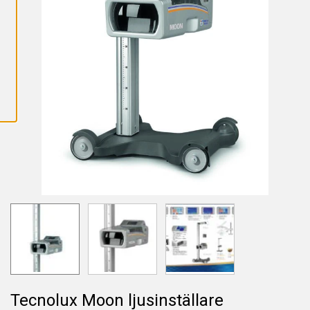
L
L
A
C
O
O
K
I
E
S
Tecnolux Moon ljusinställare