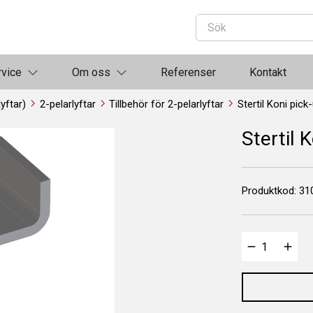
rvice
Om oss
Referenser
Kontakt
lyftar)
2-pelarlyftar
Tillbehör för 2-pelarlyftar
Stertil Koni pick
Stertil 
Produktkod:
31