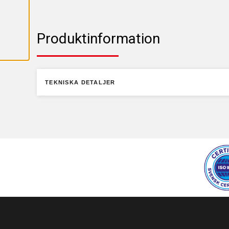
C
E
P
T
E
Produktinformation
R
A
A
L
L
A
TEKNISKA DETALJER
C
O
O
K
I
E
S