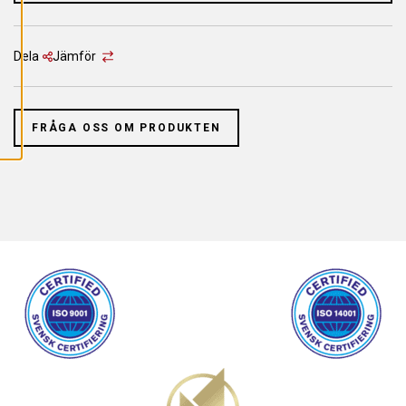
L
L
A
C
O
Dela
Jämför
O
K
I
E
S
FRÅGA OSS OM PRODUKTEN