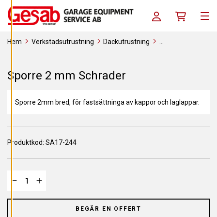
A
Skip to content
C
Log in / Register
Köpkorg
O
Men
O
K
I
Hem
Verkstadsutrustning
Däckutrustning
E
S
Förbrukningsverktyg
Reparationsmaterial
Fiberplugg
Sporre 2 mm Schrader
A
Sporre 2 mm Schrader
V
V
I
S
Sporre 2mm bred, för fastsättninga av kappor och laglappar.
A
A
L
L
A
Produktkod:
SA17-244
A
C
C
E
P
T
E
R
A
BEGÄR EN OFFERT
A