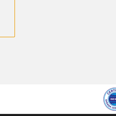
P
T
E
R
A
A
L
L
A
C
O
O
K
I
E
S