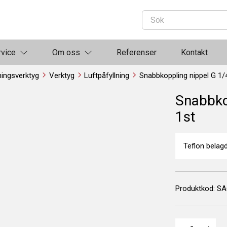
rvice
Om oss
Referenser
Kontakt
ningsverktyg
Verktyg
Luftpåfyllning
Snabbkoppling nippel G 1/
Snabbko
1st
Teflon belag
Produktkod:
SA