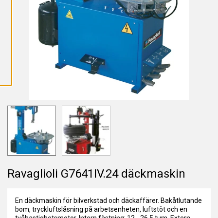
L
L
A
C
O
O
K
I
E
S
Ravaglioli G7641IV.24 däckmaskin
En däckmaskin för bilverkstad och däckaffärer. Bakåtlutande
bom, tryckluftslåsning på arbetsenheten, luftstöt och en