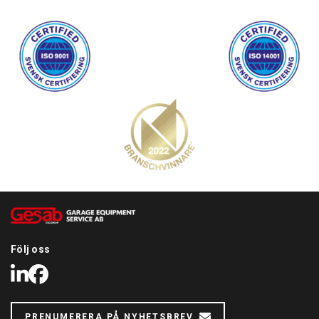
Följ oss
LinkedIn
Facebook
PRENUMERERA PÅ NYHETSBREV