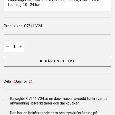
tvåhastighetsmotor. Intern fästning: 12 - 26,5 tum. Extern
fästning: 10 - 24 tum.
Produktkod:
G7641IV.24
BEGÄR EN OFFERT
Dela
Jämför
Ravaglioli G7641IV.24 är en däckmaskin avsedd för krävande
användning i bilverkstäder och däckbutiker.
Den har en bakåtlutande bom och tryckluftslåsning på