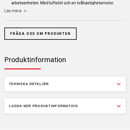
arbetsenheten. Med luftstöt och en tvåhastighetsmotor.
Läs mera
Intern fästning: 12 - 26,5 tum.
Extern fästning: 10 - 24 tum.
FRÅGA OSS OM PRODUKTEN
Med PLUS 83 hjälparmen som tillval är däckmaskinen också
lämplig för säker och snabb montering av stora lågprofilsdäck.
Finns även tillgänglig utan luftstöt!
Produktinformation
Tillverkad i Italien.
TEKNISKA DETALJER
LADDA NER PRODUKTINFORMATION