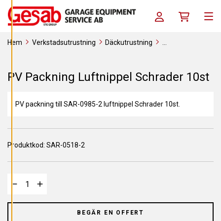
A
Skip to content
C
Log in / Register
Köpkorg
O
Men
O
K
I
Hem
Verkstadsutrustning
Däckutrustning
E
S
Förbrukningsverktyg
Verktyg
Luftpåfyllning
PV Packning
Luftnippel Schrader 10st
A
PV Packning Luftnippel Schrader 10st
V
V
I
S
PV packning till SAR-0985-2 luftnippel Schrader 10st.
A
A
L
L
A
Produktkod:
SAR-0518-2
A
C
C
E
P
T
E
R
A
BEGÄR EN OFFERT
A