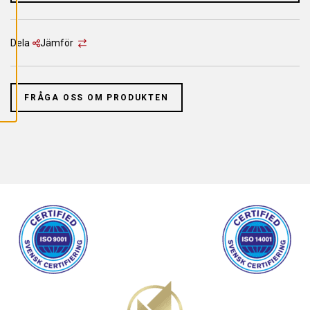
L
L
A
C
O
Dela
Jämför
O
K
I
E
S
FRÅGA OSS OM PRODUKTEN