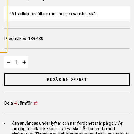
L
L
A
C
65 l spilloljebehållare med höj och sänkbar skål
O
O
K
I
E
Produktkod:
S
139 430
BEGÄR EN OFFERT
Dela
Jämför
Kan användas under lyftar och när fordonet står på golv. Är
lämplig för alla icke korrosiva vätskor. Är försedda med