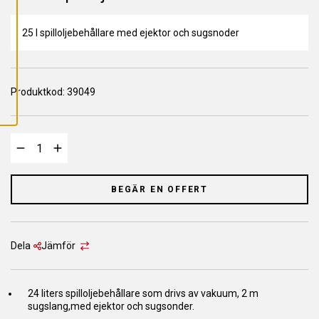
L
L
A
C
25 l spilloljebehållare med ejektor och sugsnoder
O
O
K
I
E
Produktkod:
S
39049
BEGÄR EN OFFERT
Dela
Jämför
24 liters spilloljebehållare som drivs av vakuum, 2 m
sugslang,med ejektor och sugsonder.