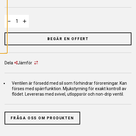
L
L
A
C
O
O
K
I
E
BEGÄR EN OFFERT
S
Dela
Jämför
Ventilen är försedd med sil som förhindrar föroreningar. Kan
förses med spärrfunktion. Mjukstyrning för exakt kontroll av
flödet. Levereras med svivel, utloppsrör och non-drip ventil.
FRÅGA OSS OM PRODUKTEN