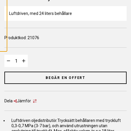
L
L
A
C
Luftdriven, med 24 liters behållare
O
O
K
I
E
Produktkod:
S
21076
BEGÄR EN OFFERT
Dela
Jämför
Luftdriven oljedistributör.Trycksätt behållaren med tryckluft
0,3-0,7 MPa (3-7 bar), och använd utrustningen utan