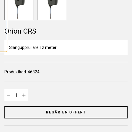
L
L
A
C
O
O
K
Orion CRS
I
E
S
Slangupprullare 12 meter
Produktkod:
46324
BEGÄR EN OFFERT