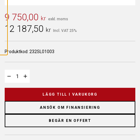
L
L
A
C
9 750,00
kr
O
exkl. moms
O
12 187,50
K
kr
Incl. VAT 25%
I
E
S
Produktkod:
232SL01003
LÄGG TILL I VARUKORG
ANSÖK OM FINANSIERING
BEGÄR EN OFFERT