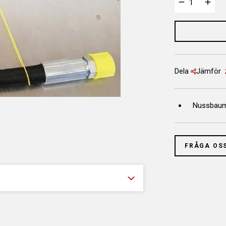
Dela
Jämför
Nussbaum 
FRÅGA OS