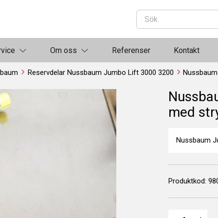
rvice
Om oss
Referenser
Kontakt
sbaum
Reservdelar Nussbaum Jumbo Lift 3000 3200
Nussbau
med str
Nussbaum Jum
Produktkod:
98