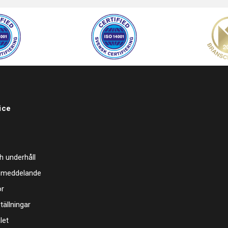
ice
h underhåll
 meddelande
or
tällningar
let