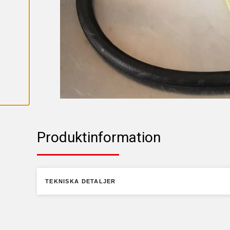
A
A
L
L
A
C
O
O
K
I
E
S
Produktinformation
TEKNISKA DETALJER