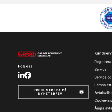
Kundserv
Registrera
Följ oss
Service
LinkedIn
Facebook
Service oc
Lämna ett
PRENUMERERA PÅ
Avtalsvillk
NYHETSBREV
Cookie-ins
Ångra avta