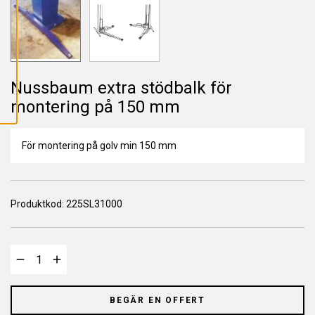
L
L
A
C
O
O
K
I
E
Nussbaum extra stödbalk för
S
montering på 150 mm
För montering på golv min 150 mm
Produktkod:
225SL31000
BEGÄR EN OFFERT