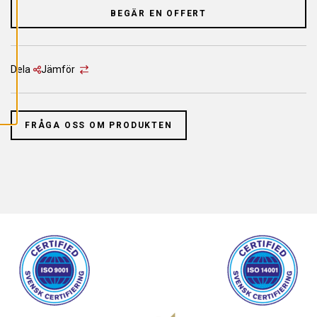
L
L
BEGÄR EN OFFERT
A
C
O
O
K
Dela
Jämför
I
E
S
FRÅGA OSS OM PRODUKTEN