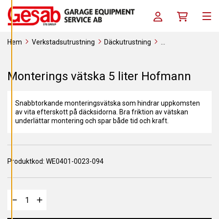
A
Skip to content
C
Log in / Register
Köpkorg
O
Men
O
K
I
Hem
Verkstadsutrustning
Däckutrustning
E
S
Förbrukningsverktyg
Monteringspasta
Flytande & Spray
Monterings vätska 5 liter Hofmann
A
Monterings vätska 5 liter Hofmann
V
V
I
S
Snabbtorkande monteringsvätska som hindrar uppkomsten
A
A
av vita efterskott på däcksidorna. Bra friktion av vätskan
L
underlättar montering och spar både tid och kraft.
L
A
A
C
Produktkod:
WE0401-0023-094
C
E
P
T
E
R
A
A