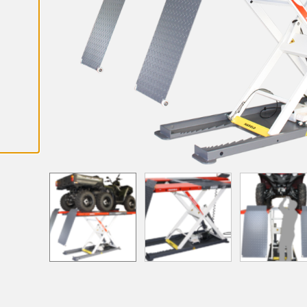
A
L
L
A
C
O
O
K
I
E
S