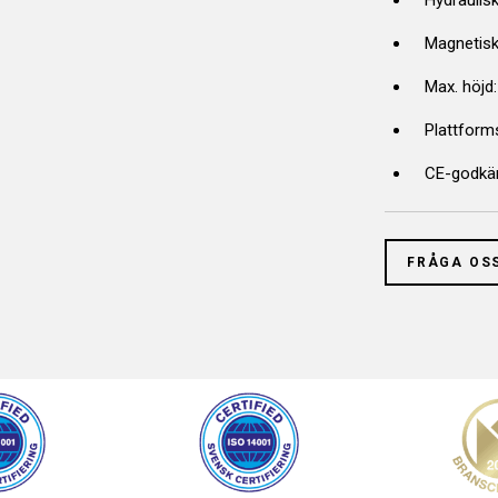
Hydraulis
Magnetisk 
Max. höjd:
Plattforms
CE-godkä
FRÅGA OS