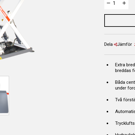
Dela
Jämför
Extra bred
breddas f
Båda centr
under for
Två först
Automatis
Trycklufts