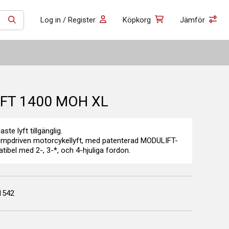
Log in / Register
Köpkorg
Jämför
SÖK
FT 1400 MOH XL
te lyft tillgänglig.
umpdriven motorcykellyft, med patenterad MODULIFT-
tibel med 2-, 3-*, och 4-hjuliga fordon.
1542