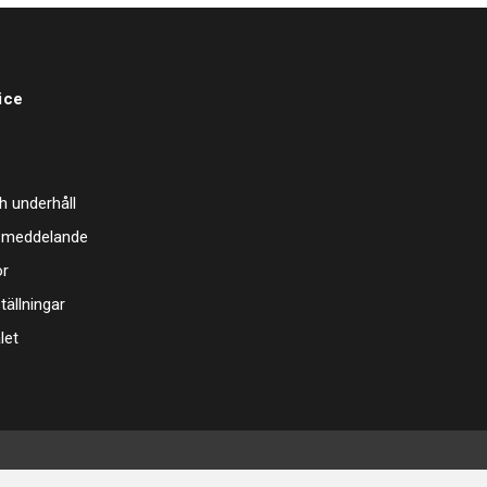
ice
h underhåll
 meddelande
or
tällningar
let