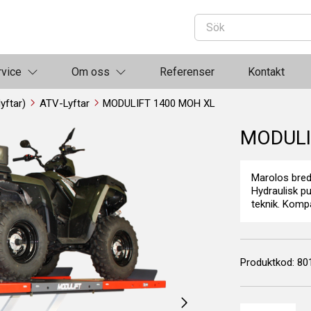
rvice
Om oss
Referenser
Kontakt
lyftar)
ATV-Lyftar
MODULIFT 1400 MOH XL
MODULI
Marolos bredas
Hydraulisk p
teknik. Kompa
Produktkod:
80