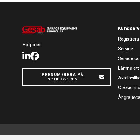
Kundserv
Registrera
Följ oss
Service
LinkedIn
Facebook
Service oc
Lämna ett
PRENUMERERA PÅ
Avtalsvillk
NYHETSBREV
Cookie-ins
Ångra avta