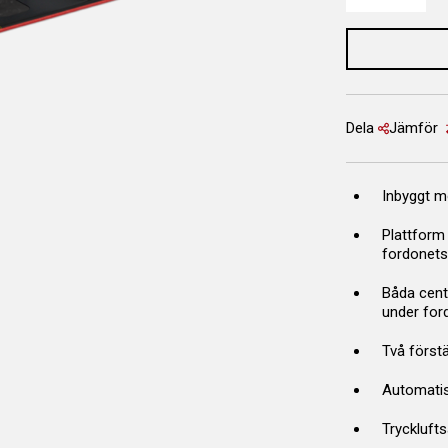
Dela
Jämför
Inbyggt m
Plattform 
fordonets
Båda centr
under for
Två först
Automati
Trycklufts