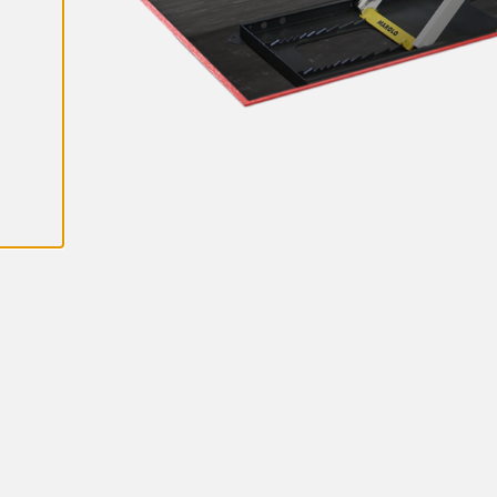
A
L
L
A
C
O
O
K
I
E
S