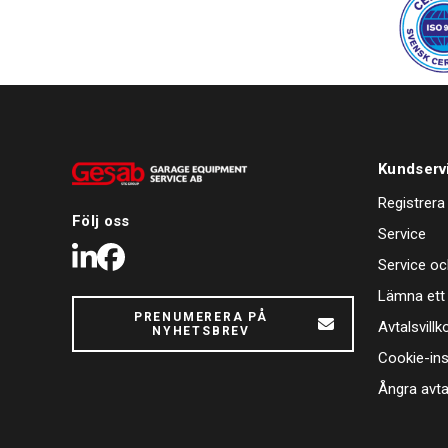
Kundserv
Registrera
Följ oss
Service
LinkedIn
Facebook
Service oc
Lämna ett
PRENUMERERA PÅ
Avtalsvillk
NYHETSBREV
Cookie-ins
Ångra avta