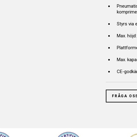
Pneumatis
komprimer
Styrs via
Max. höjd
Plattform
Max. kapac
CE-godkä
FRÅGA OS