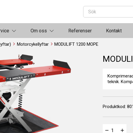
rvice
Om oss
Referenser
Kontakt
lyftar)
Motorcykellyftar
MODULIFT 1200 MOPE
MODULI
Komprimerad 
teknik. Kompa
Produktkod:
80