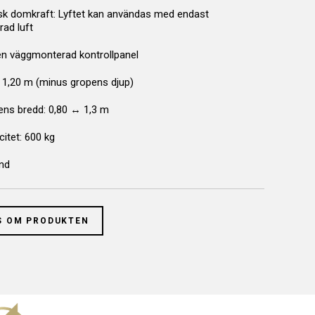
k domkraft: Lyftet kan användas med endast
ad luft
 en väggmonterad kontrollpanel
: 1,20 m (minus gropens djup)
ens bredd: 0,80 ↔ 1,3 m
itet: 600 kg
nd
S OM PRODUKTEN