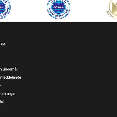
ice
h underhåll
 meddelande
or
tällningar
let