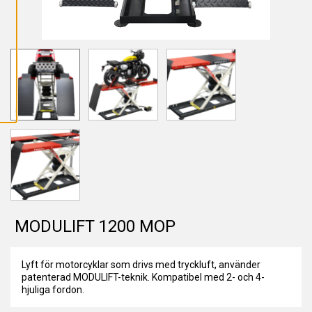
L
L
A
C
O
O
K
I
E
S
MODULIFT 1200 MOP
Lyft för motorcyklar som drivs med tryckluft, använder
patenterad MODULIFT-teknik. Kompatibel med 2- och 4-
hjuliga fordon.