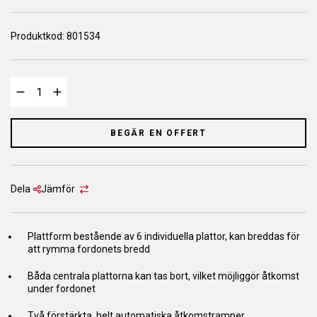
Produktkod:
801534
BEGÄR EN OFFERT
Dela
Jämför
Plattform bestående av 6 individuella plattor, kan breddas för
att rymma fordonets bredd
Båda centrala plattorna kan tas bort, vilket möjliggör åtkomst
under fordonet
Två förstärkta, helt automatiska åtkomstramper