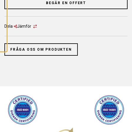
L
BEGÄR EN OFFERT
L
A
C
O
O
K
Dela
Jämför
I
E
S
FRÅGA OSS OM PRODUKTEN