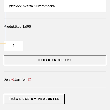
L
L
Lyftblock, svarta. 90mm tjocka
A
C
O
O
K
I
Produktkod:
LB90
E
S
BEGÄR EN OFFERT
Dela
Jämför
FRÅGA OSS OM PRODUKTEN