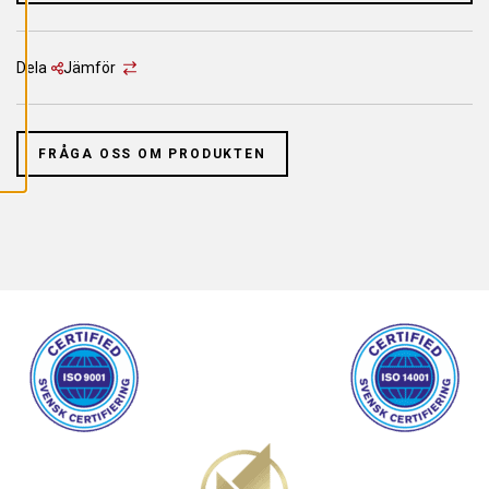
L
L
A
C
O
Dela
Jämför
O
K
I
E
S
FRÅGA OSS OM PRODUKTEN