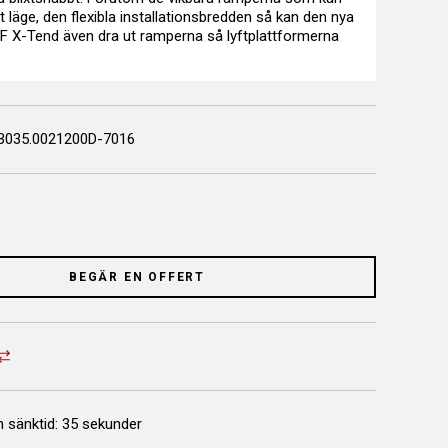
ft läge, den flexibla installationsbredden så kan den nya
F X-Tend även dra ut ramperna så lyftplattformerna
B035.0021200D-7016
BEGÄR EN OFFERT
h sänktid: 35 sekunder