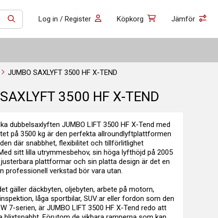
Log in / Register
Köpkorg
Jämför
SÖK
JUMBO SAXLYFT 3500 HF X-TEND
SAXLYFT 3500 HF X-TEND
ska dubbelsaxlyften JUMBO LIFT 3500 HF X-Tend med
tet på 3500 kg är den perfekta allroundlyftplattformen
den där snabbhet, flexibilitet och tillförlitlighet
Med sitt lilla utrymmesbehov, sin höga lyfthöjd på 2005
justerbara plattformar och sin platta design är det en
n professionell verkstad bör vara utan.
t gäller däckbyten, oljebyten, arbete på motorn,
nspektion, låga sportbilar, SUV:ar eller fordon som den
W 7-serien, är JUMBO LIFT 3500 HF X-Tend redo att
fta blixtsnabbt. Förutom de vikbara ramperna som kan