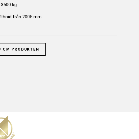
: 3500 kg
lyfthöjd från 2005 mm
latt konstruktion: Uppkörningshöjd på endast 105 mm
ydraulsystem, utvecklat och framtaget av Nussbaum och
ts sen 1985
S OM PRODUKTEN
ängdjusterbar plattform, från 1550-2320mm
ontering: Justerbar bredd, ingen tryckluft krävs
mst.
installeras i nivå med golvet: Jumbo Lift 3500 HF X-tend
 garanterad kvalitet: Kraftaggregat, hydraulcylinder och
lattformen testas före leverans
och tillverkad i Tyskland