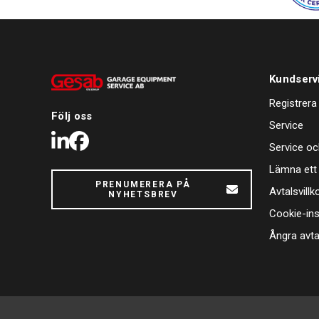
är skyddad mot smuts och väder under lång tid.
Kundserv
Registrera
Följ oss
Service
LinkedIn
Facebook
Service oc
Lämna ett
PRENUMERERA PÅ
Avtalsvillk
NYHETSBREV
Cookie-ins
Ångra avta