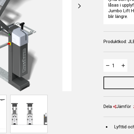
låsas i upply
Jumbo Lift H
blir längre.
Produktkod:
JL
Dela
Jämför
Lyfttid oc