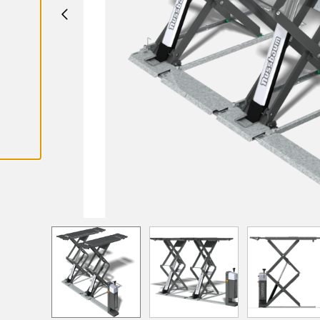
A
L
L
A
C
O
O
K
I
E
S