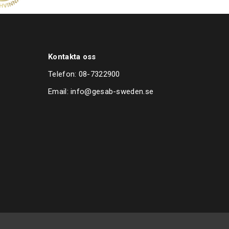
eras av BMW (för liknande lyftar se Jumbo Lift 3500
 Lift 4000 NT)
Kontakta oss
Telefon:
08-7322900
Email:
info@gesab-sweden.se