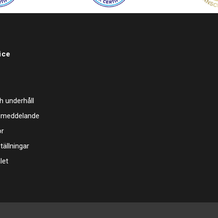
Rekommend
NT, Jumbo
ice
h underhåll
 meddelande
or
tällningar
let