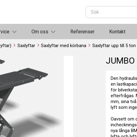
rvice
Om oss
Referenser
Kontakt
lyftar)
Saxlyftar
Saxlyftar med körbana
Saxlyftar upp till 5 ton
JUMBO 
Den hydrauli
en lastkapaci
för bilverksta
efterfrågas. 
mm, sina två 
lyft som inge
Oavsett om de
incheckningsi
nya långa BM
lyfta och ly