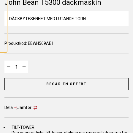
John Bean T5300 däckmaskin
L
L
A
C
O
DÄCKBYTESENHET MED LUTANDE TORN
O
K
I
E
S
Produktkod:
EEWH569AE1
BEGÄR EN OFFERT
Dela
Jämför
TILT-TOWER
Den pneumatiska tilt-tower-stolpen ger maximal utrymme för