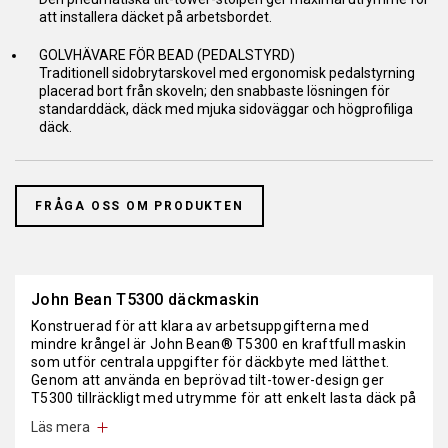
att installera däcket på arbetsbordet.
GOLVHÄVARE FÖR BEAD (PEDALSTYRD)
Traditionell sidobrytarskovel med ergonomisk pedalstyrning
placerad bort från skoveln; den snabbaste lösningen för
standarddäck, däck med mjuka sidoväggar och högprofiliga
däck.
FRÅGA OSS OM PRODUKTEN
John Bean T5300 däckmaskin
Konstruerad för att klara av arbetsuppgifterna med
mindre krångel är John Bean® T5300 en kraftfull maskin
som utför centrala uppgifter för däckbyte med lätthet.
Genom att använda en beprövad tilt-tower-design ger
T5300 tillräckligt med utrymme för att enkelt lasta däck på
arbetsbordet. T5300 använder en ergonomiskt placerad
Läs mera
pedal som driver en kraftfull och lättanvänd