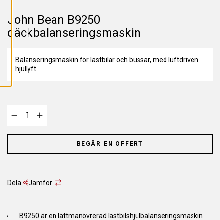
L
L
A
John Bean B9250
C
O
däckbalanseringsmaskin
O
K
I
E
Balanseringsmaskin för lastbilar och bussar, med luftdriven
S
hjullyft
BEGÄR EN OFFERT
Dela
Jämför
B9250 är en lättmanövrerad lastbilshjulbalanseringsmaskin