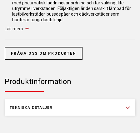
med pneumatisk laddningsanordning och tar väldingt lite
utrymme i verkstaden. Följaktligen är den särskilt lämpad för
lastbilverkstäder, bussdepåer och däckverkstäder som
hanterar tunga lastbilshjul.
Läs mera
- Automatisk inmatning av offset och fälgdiameter (2D SAPE)
- Inmatning av bredd via tangenter
FRÅGA OSS OM PRODUKTEN
- Inklusive pneumatisk hjullyft
- Mätarm med viktklämma
- 5 st program för aluminiumhjul
Produktinformation
- Eker-läge
- Elektronisk friktionsbroms för bromsning efter mätning
TEKNISKA DETALJER
- VPM-teknik (virtual plane imaging)
- Rymligt viktfack med 16 fack för balanseringsvikter
- Påfallande skärm