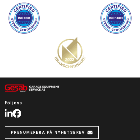
- Lastbilskonadapter med distans, kon för lätta lastbilshjul, och
2 lastbilskonor, vikttång, fälgbredds tång, hjulskydd
Följ oss
LinkedIn
Facebook
PRENUMERERA PÅ NYHETSBREV