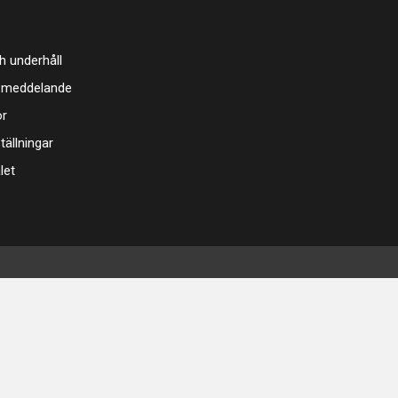
h underhåll
 meddelande
or
tällningar
let