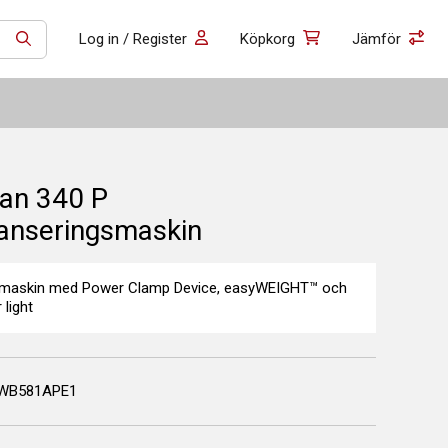
Log in / Register
Köpkorg
Jämför
SÖK
an 340 P
anseringsmaskin
smaskin med Power Clamp Device, easyWEIGHT™ och
 light
WB581APE1