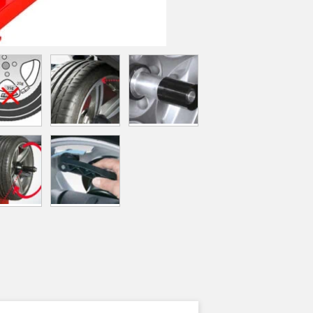
och hjulet
viktplaceri
- PROtouc
DIAMOND a
- Halvaut
SAPE och 
snabbt oc
- Halvaut
- Delat vi
ekrar
- Viktmin