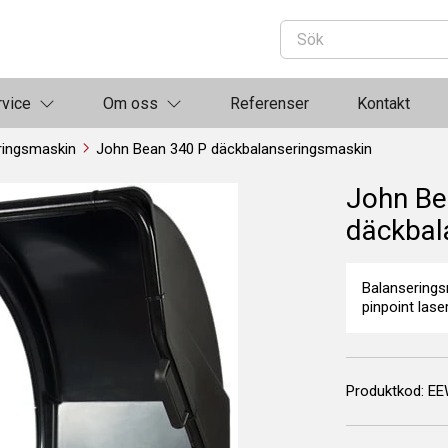
rvice
Om oss
Referenser
Kontakt
ringsmaskin
John Bean 340 P däckbalanseringsmaskin
John Be
däckbal
Balansering
pinpoint laser
Produktkod:
EE