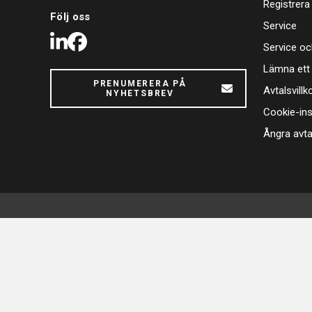
Registrera
Följ oss
Service
LinkedIn
Facebook
Service oc
Lämna ett
PRENUMERERA PÅ
Avtalsvillk
NYHETSBREV
Cookie-ins
Ångra avta