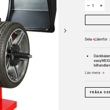
Dela
Jämför
Däckbala
easyWEIGH
bilhandla
däcksäson
Läs mera
B340 oerh
EasyWEIGH
snabbmutt
FRÅGA OS
- Med ele
position 