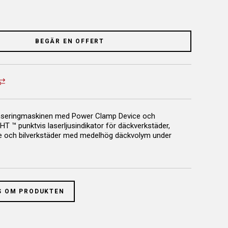
BEGÄR EN OFFERT
nseringmaskinen med Power Clamp Device och
T ™ punktvis laserljusindikator för däckverkstäder,
re och bilverkstäder med medelhög däckvolym under
gerna. Med PROtouchH ™ - den grafiska pekskärmen - är
ört snabb och lättarbetad.
T och vridmomentstyrd Power clamp-enhet istället för
er.
S OM PRODUKTEN
ktromekanisk axellåsning och med funktionen Stopp-i-
där föraren bara behöver röra vid obalansen på displayen