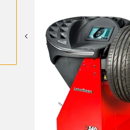
A
L
L
A
C
O
O
K
I
E
S