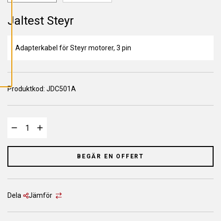
L
L
A
Jaltest Steyr
C
O
O
K
Adapterkabel för Steyr motorer, 3 pin
I
E
S
Produktkod:
JDC501A
BEGÄR EN OFFERT
Dela
Jämför