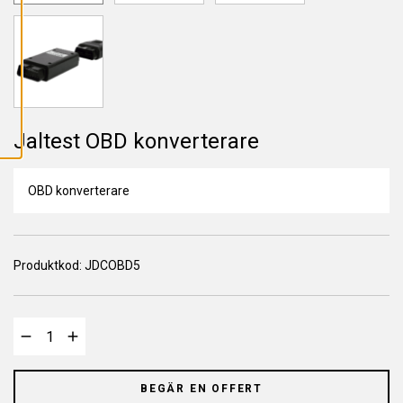
L
L
A
C
O
O
K
I
E
S
Jaltest OBD konverterare
OBD konverterare
Produktkod:
JDCOBD5
BEGÄR EN OFFERT