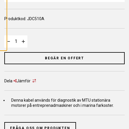
L
L
A
C
O
Produktkod:
JDC510A
O
K
I
E
S
BEGÄR EN OFFERT
Dela
Jämför
Denna kabel används för diagnostik av MTU stationära
motorer på entreprenadmaskiner och i marina farkoster.
FRÅGA OSS OM PRODUKTEN