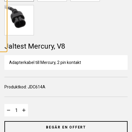
L
L
A
C
O
O
K
I
E
S
Jaltest Mercury, V8
Adapterkabel till Mercury, 2 pin kontakt
Produktkod:
JDC614A
BEGÄR EN OFFERT