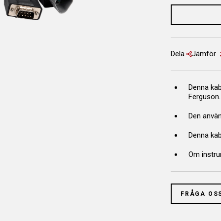
Dela
Jämför
Denna kab
Ferguson.
Den använd
Denna kabe
Om instru
FRÅGA OS