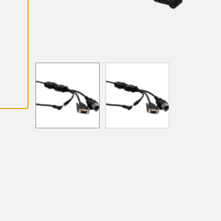
A
L
L
A
C
O
O
K
I
E
S