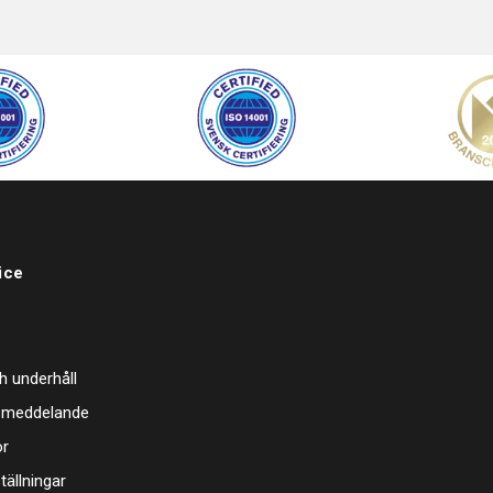
ice
h underhåll
 meddelande
or
tällningar