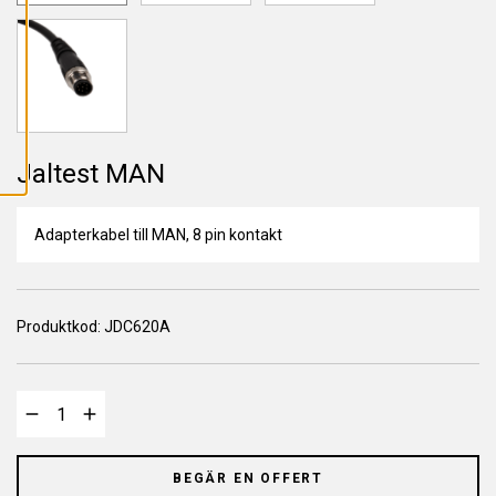
L
L
A
C
O
O
K
I
E
S
Jaltest MAN
Adapterkabel till MAN, 8 pin kontakt
Produktkod:
JDC620A
BEGÄR EN OFFERT