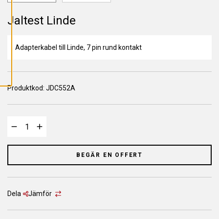
L
L
A
Jaltest Linde
C
O
O
K
Adapterkabel till Linde, 7 pin rund kontakt
I
E
S
Produktkod:
JDC552A
BEGÄR EN OFFERT
Dela
Jämför