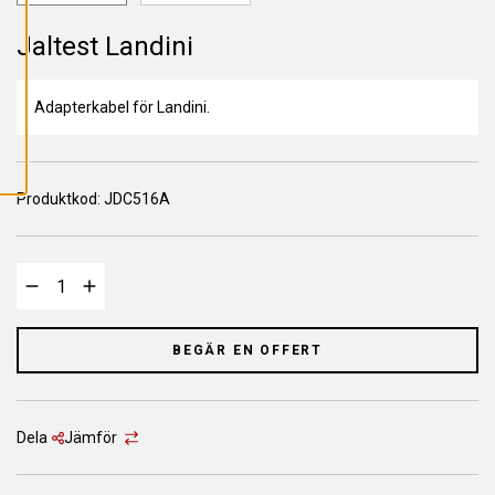
L
L
A
Jaltest Landini
C
O
O
K
Adapterkabel för Landini.
I
E
S
Produktkod:
JDC516A
BEGÄR EN OFFERT
Dela
Jämför