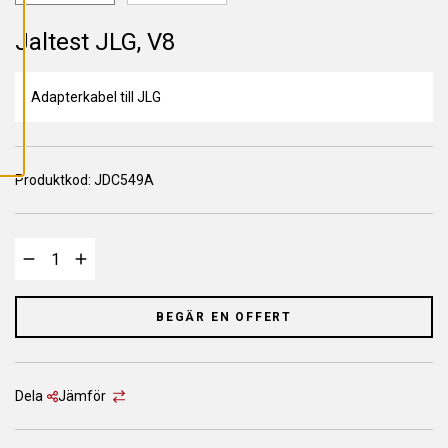
L
L
A
Jaltest JLG, V8
C
O
O
K
Adapterkabel till JLG
I
E
S
Produktkod:
JDC549A
BEGÄR EN OFFERT
Dela
Jämför